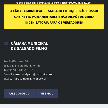
facebook.com/people/Salgado-Filho/100071353749126
youtube.com/channel/UCI7uqZN0Aq0Be7GbFthSSiw
A CÂMARA MUNICIPAL DE SALGADO FILHO/PR, NÃO POSSUI
GABINETES PARLAMENTARES E NÃO DISPÕE DE VERBA
INDENIZATÓRIA PARA OS VEREADORES
CÂMARA MUNICIPAL
DE SALGADO FILHO
Rua Rui Barbosa, 60
85620-535 - Salgado Filho - PR
Telefone: (46) 3564-1672
E-mail:
camarasalgado@hotmail.com
Site:
camarasalgadofilho.pr.gov.br
FALE CONOSCO
WEBMAIL