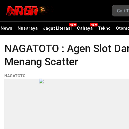
News
Nusaraya
Jagat Literasi
Cahaya
Tekno
Otomo
NAGATOTO : Agen Slot Da
Menang Scatter
NAGATOTO