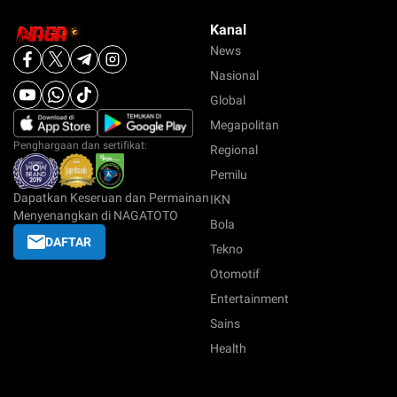
Kanal
News
Nasional
Global
Megapolitan
Penghargaan dan sertifikat:
Regional
Pemilu
Dapatkan Keseruan dan Permainan
IKN
Menyenangkan di NAGATOTO
Bola
DAFTAR
Tekno
Otomotif
Entertainment
Sains
Health